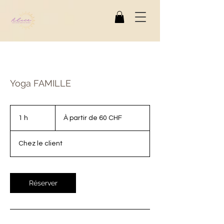
Yoga FAMILLE
À
partir
1 h
1
À partir de 60 CHF
de
60
francs
suisses
Chez le client
Réserver