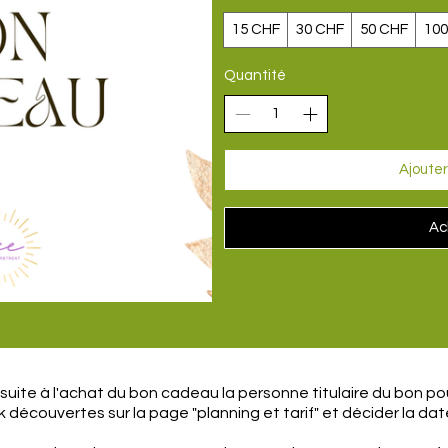
15 CHF
30 CHF
50 CHF
100
Quantité
Ajouter
Ac
uite à l'achat du bon cadeau la personne titulaire du bon po
 découvertes sur la page "planning et tarif" et décider la da