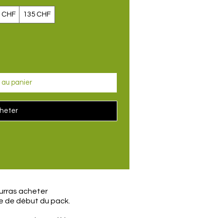
 CHF
135 CHF
 au panier
heter
urras acheter
te de début du pack.